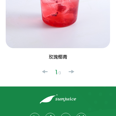
玫瑰椰青
1
3
/