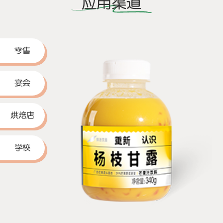
应用渠道
零售
宴会
烘焙店
学校